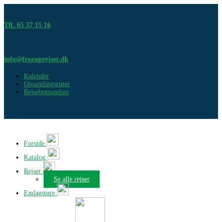
Tlf. 65 37 15 16
info@froruprejser.dk
Kalender
Opsamlingsruter
Rejsebetingelser
Forside
Katalog
Rejser
Se alle rejser
Endagsture