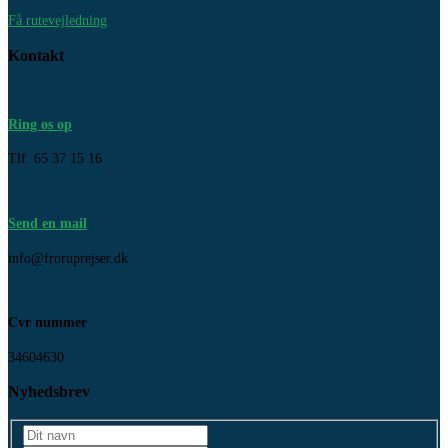
Få rutevejledning
Kontakt
Ring os op
Tlf. 65 37 15 16
Send en mail
info@froruprejser.dk
Cvr nummer
34604630
Nyhedsbrev