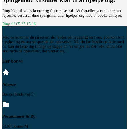
Ring blot til vores kontor og få en rejsesnak. Vi fortæller gerne mere om
rejserne, besvarer dine spørgsmål eller hjælper dig med at booke en rejse.
Ring tlf 65 37 15 16
Med os kommer du på rejser, der byder på hyggeligt samvær, god komfort,
tryghed og en masse spændende oplevelser. Når du har bestilt en ferie med
os, kan du læne dig tilbage og slappe af. Vi sørger for det hele, så du blot
skal nyde de oplevelser, der venter dig.
Her bor vi
Adresse
Børstenbindervej 5
Postnummer & By
5230 Odense M