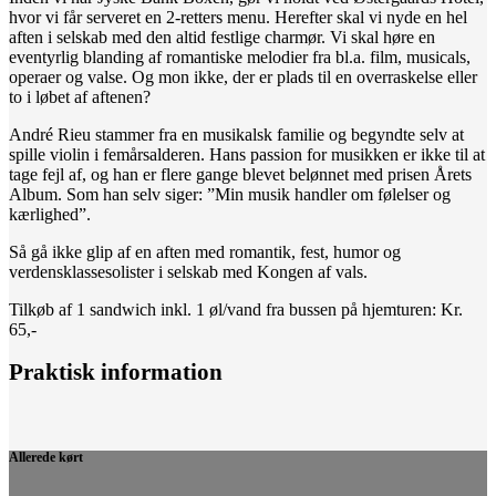
hvor vi får serveret en 2-retters menu. Herefter skal vi nyde en hel
aften i selskab med den altid festlige charmør. Vi skal høre en
eventyrlig blanding af romantiske melodier fra bl.a. film, musicals,
operaer og valse. Og mon ikke, der er plads til en overraskelse eller
to i løbet af aftenen?
André Rieu stammer fra en musikalsk familie og begyndte selv at
spille violin i femårsalderen. Hans passion for musikken er ikke til at
tage fejl af, og han er flere gange blevet belønnet med prisen Årets
Album. Som han selv siger: ”Min musik handler om følelser og
kærlighed”.
Så gå ikke glip af en aften med romantik, fest, humor og
verdensklassesolister i selskab med Kongen af vals.
Tilkøb af 1 sandwich inkl. 1 øl/vand fra bussen på hjemturen: Kr.
65,-
Praktisk information
Allerede kørt