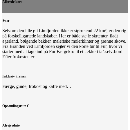
Allerede kørt
Fur
Selvom den lille ø i Limfjorden ikke er større end 22 km², er den rig
på forskelligartede landskaber. Her er både stejle skrænter, fladt
agerland, bølgende bakker, maleriske molerklinter og grønne skove.
Fra Branden ved Limfjorden sejler vi den korte tur til Fur, hvor vi
starter med at tage ind på Fur Færgekro til et lækkert ta’-selv-bord.
Efter frokosten er…
Inklusiv i rejsen
Færge, guide, frokost og kaffe med…
Opsamlingsrute C
Afrejsedato