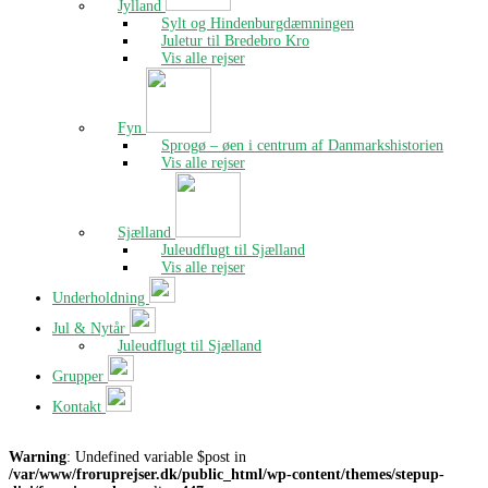
Jylland
Sylt og Hindenburgdæmningen
Juletur til Bredebro Kro
Vis alle rejser
Fyn
Sprogø – øen i centrum af Danmarkshistorien
Vis alle rejser
Sjælland
Juleudflugt til Sjælland
Vis alle rejser
Underholdning
Jul & Nytår
Juleudflugt til Sjælland
Grupper
Kontakt
Warning
: Undefined variable $post in
/var/www/froruprejser.dk/public_html/wp-content/themes/stepup-