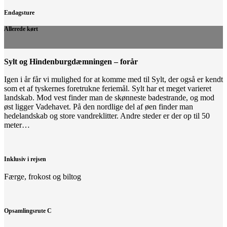
Endagsture
Allerede kørt
Sylt og Hindenburgdæmningen – forår
Igen i år får vi mulighed for at komme med til Sylt, der også er kendt
som et af tyskernes foretrukne feriemål. Sylt har et meget varieret
landskab. Mod vest finder man de skønneste badestrande, og mod
øst ligger Vadehavet. På den nordlige del af øen finder man
hedelandskab og store vandreklitter. Andre steder er der op til 50
meter…
Inklusiv i rejsen
Færge, frokost og biltog
Opsamlingsrute C