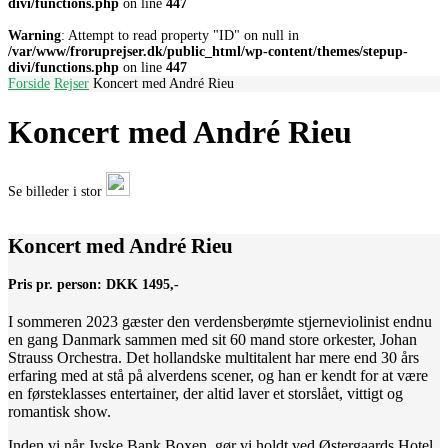
divi/functions.php
on line
447
Warning
: Attempt to read property "ID" on null in
/var/www/froruprejser.dk/public_html/wp-content/themes/stepup-
divi/functions.php
on line
447
Forside
Rejser
Koncert med André Rieu
Koncert med André Rieu
Se billeder i stor
Koncert med André Rieu
Pris pr. person:
DKK 1495,-
I sommeren 2023 gæster den verdensberømte stjerneviolinist endnu
en gang Danmark sammen med sit 60 mand store orkester, Johan
Strauss Orchestra. Det hollandske multitalent har mere end 30 års
erfaring med at stå på alverdens scener, og han er kendt for at være
en førsteklasses entertainer, der altid laver et storslået, vittigt og
romantisk show.
Inden vi når Jyske Bank Boxen, gør vi holdt ved Østergaards Hotel,