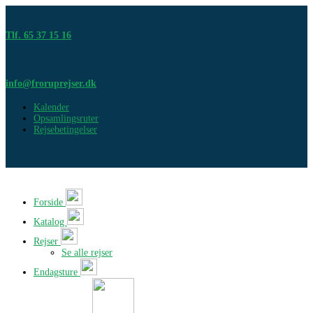
Tlf. 65 37 15 16
info@froruprejser.dk
Kalender
Opsamlingsruter
Rejsebetingelser
Forside
Katalog
Rejser
Se alle rejser
Endagsture