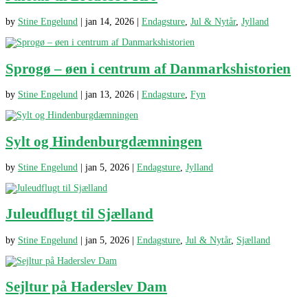
by
Stine Engelund
|
jan 14, 2026
|
Endagsture
,
Jul & Nytår
,
Jylland
Sprogø – øen i centrum af Danmarkshistorien
by
Stine Engelund
|
jan 13, 2026
|
Endagsture
,
Fyn
Sylt og Hindenburgdæmningen
by
Stine Engelund
|
jan 5, 2026
|
Endagsture
,
Jylland
Juleudflugt til Sjælland
by
Stine Engelund
|
jan 5, 2026
|
Endagsture
,
Jul & Nytår
,
Sjælland
Sejltur på Haderslev Dam