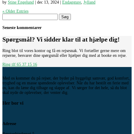
by
Stine Engelund
|
dec 13, 2024
|
Endagsture
,
Jylland
« Older Entries
Søg
efter:
Seneste kommentarer
Spørgsmål? Vi sidder klar til at hjælpe dig!
Ring blot til vores kontor og få en rejsesnak. Vi fortæller gerne mere om
rejserne, besvarer dine spørgsmål eller hjælper dig med at booke en rejse.
Ring tlf 65 37 15 16
Med os kommer du på rejser, der byder på hyggeligt samvær, god komfort,
tryghed og en masse spændende oplevelser. Når du har bestilt en ferie med
os, kan du læne dig tilbage og slappe af. Vi sørger for det hele, så du blot
skal nyde de oplevelser, der venter dig.
Her bor vi
Adresse
Børstenbindervej 5