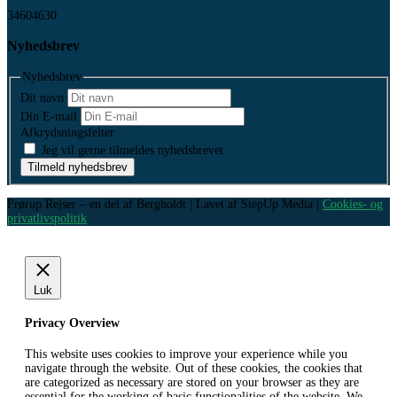
34604630
Nyhedsbrev
Nyhedsbrev
Dit navn
Din E-mail
Afkrydsningsfelter
Jeg vil gerne tilmeldes nyhedsbrevet
Tilmeld nyhedsbrev
Frørup Rejser – en del af Bergholdt | Lavet af StepUp Media |
Cookies- og
privatlivspolitik
Luk
Privacy Overview
This website uses cookies to improve your experience while you
navigate through the website. Out of these cookies, the cookies that
are categorized as necessary are stored on your browser as they are
essential for the working of basic functionalities of the website. We