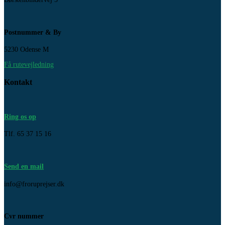
Postnummer & By
5230 Odense M
Få rutevejledning
Kontakt
Ring os op
Tlf. 65 37 15 16
Send en mail
info@froruprejser.dk
Cvr nummer