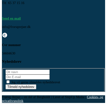
Tlf. 65 37 15 16
Send en mail
info@froruprejser.dk
Cvr nummer
34604630
Nyhedsbrev
Jeg vil gerne tilmeldes nyhedsbrevet
Tilmeld nyhedsbrev
Frørup Rejser – en del af Bergholdt | Lavet af StepUp Media |
Cookies- og
privatlivspolitik