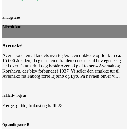
Endagsture
Allerede kørt
Avernakø
Avernakø er en af landets nyeste øer. Den dukkede op for kun ca.
15.000 år siden, da gletscheren fra den seneste istid bevægede sig
ned over Danmark. I dag består Avernakø af to øer – Avernak og
Korshavn, der blev forbundet i 1937. Vi sejler den smukke tur til
Avernakø fra Fåborg forbi Bjørnø og Lyø. På havnen bliver vi…
Inklusiv i rejsen
Færge, guide, frokost og kaffe &…
Opsamlingsrute B