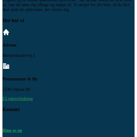
os, kan du læne dig tilbage og slappe af. Vi sørger for det hele, så du blot
skal nyde de oplevelser, der venter dig.
Her bor vi
Adresse
Børstenbindervej 5
Postnummer & By
5230 Odense M
Få rutevejledning
Kontakt
Ring os op