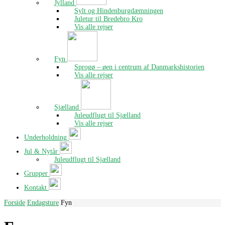
Jylland
Sylt og Hindenburgdæmningen
Juletur til Bredebro Kro
Vis alle rejser
Fyn
Sprogø – øen i centrum af Danmarkshistorien
Vis alle rejser
Sjælland
Juleudflugt til Sjælland
Vis alle rejser
Underholdning
Jul & Nytår
Juleudflugt til Sjælland
Grupper
Kontakt
Forside
Endagsture
Fyn