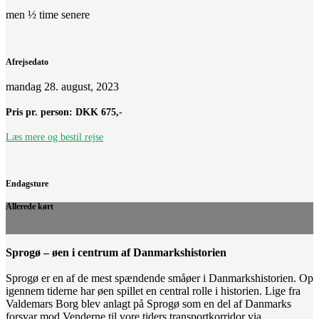
men ½ time senere
Afrejsedato
mandag 28. august, 2023
Pris pr. person:
DKK 675,-
Læs mere og bestil rejse
Endagsture
Allerede kørt
Sprogø – øen i centrum af Danmarkshistorien
Sprogø er en af de mest spændende småøer i Danmarkshistorien. Op
igennem tiderne har øen spillet en central rolle i historien. Lige fra
Valdemars Borg blev anlagt på Sprogø som en del af Danmarks
forsvar mod Venderne til vore tiders transportkorridor via