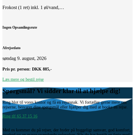
Frokost (1 ret) inkl. 1 øl/vand,…
Ingen Opsamlingsrute
Afrejsedato
søndag 9. august, 2026
Pris pr. person:
DKK 885,-
Læs mere og bestil rejse
Spørgsmål? Vi sidder klar til at hjælpe dig!
Ring blot til vores kontor og få en rejsesnak. Vi fortæller gerne mere om
rejserne, besvarer dine spørgsmål eller hjælper dig med at booke en rejse.
Ring tlf 65 37 15 16
Med os kommer du på rejser, der byder på hyggeligt samvær, god komfort,
tryghed og en masse spændende oplevelser. Når du har bestilt en ferie med