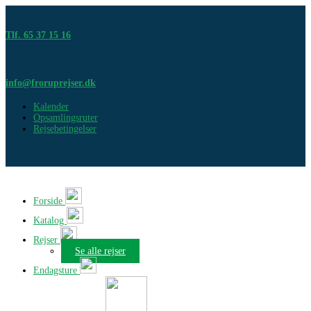
Tlf. 65 37 15 16
info@froruprejser.dk
Kalender
Opsamlingsruter
Rejsebetingelser
Forside
Katalog
Rejser
Se alle rejser
Endagsture